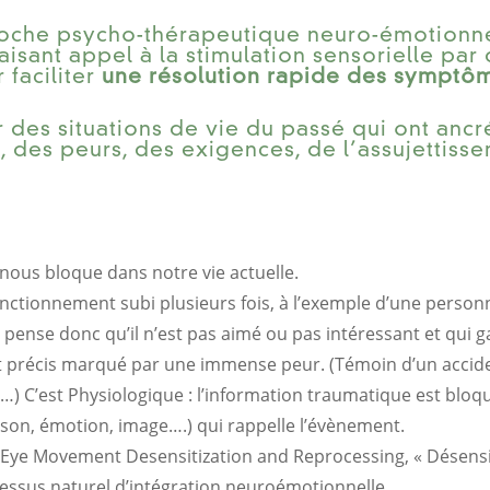
oche psycho-thérapeutique neuro-émotionnel
faisant appel à la stimulation sensorielle pa
 faciliter
une résolution rapide des symptô
er des situations de vie du passé qui ont anc
 des peurs, des exigences, de l’assujettisse
ous bloque dans notre vie actuelle.
sfonctionnement subi plusieurs fois, à l’exemple d’une perso
 pense donc qu’il n’est pas aimé ou pas intéressant et qui g
précis marqué par une immense peur. (Témoin d’un accident
) C’est Physiologique : l’information traumatique est bloq
 son, émotion, image….) qui rappelle l’évènement.
r Eye Movement Desensitization and Reprocessing, « Désens
ssus naturel d’intégration neuroémotionnelle .