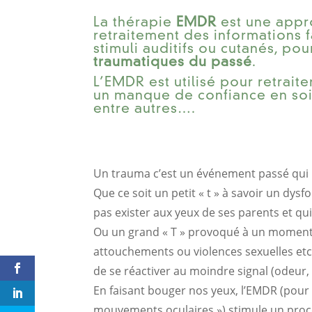
La thérapie
EMDR
est une appr
retraitement des informations 
stimuli auditifs ou cutanés, pour
traumatiques du passé
.
L’EMDR est utilisé pour retrait
un manque de confiance en soi,
entre autres….
Un trauma c’est un événement passé qui n
Que ce soit un petit « t » à savoir un dy
pas exister aux yeux de ses parents et qui
Ou un grand « T » provoqué à un moment 
attouchements ou violences sexuelles etc…
de se réactiver au moindre signal (odeur,
En faisant bouger nos yeux, l’EMDR (pou
mouvements oculaires ») stimule un proce