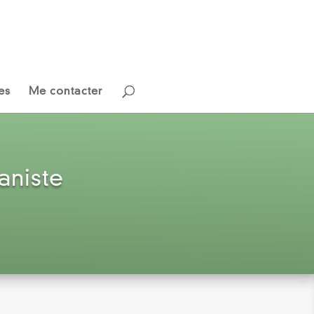
es
Me contacter
aniste