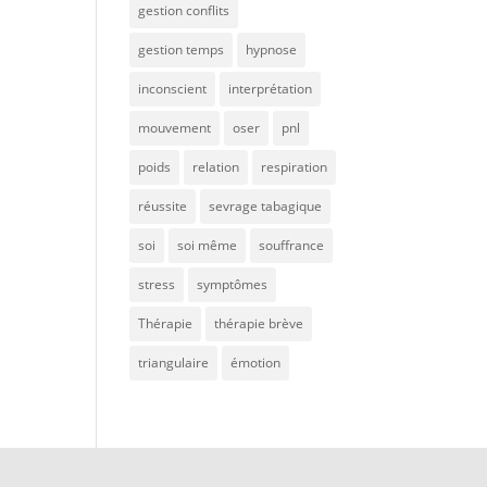
gestion conflits
gestion temps
hypnose
inconscient
interprétation
mouvement
oser
pnl
poids
relation
respiration
réussite
sevrage tabagique
soi
soi même
souffrance
stress
symptômes
Thérapie
thérapie brève
triangulaire
émotion