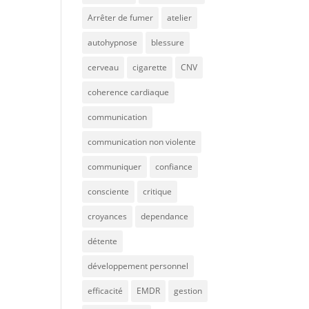
Arrêter de fumer
atelier
autohypnose
blessure
cerveau
cigarette
CNV
coherence cardiaque
communication
communication non violente
communiquer
confiance
consciente
critique
croyances
dependance
détente
développement personnel
efficacité
EMDR
gestion