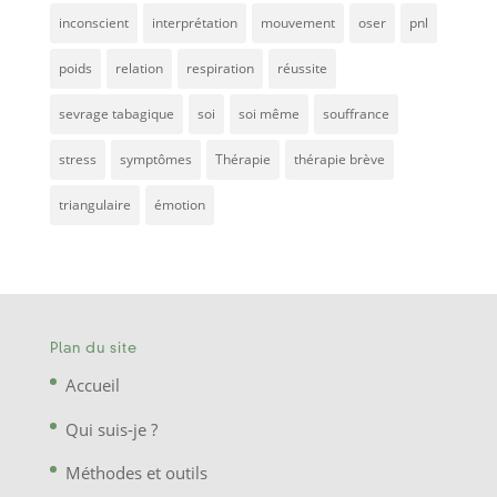
inconscient
interprétation
mouvement
oser
pnl
poids
relation
respiration
réussite
sevrage tabagique
soi
soi même
souffrance
stress
symptômes
Thérapie
thérapie brève
triangulaire
émotion
Plan du site
Accueil
Qui suis-je ?
Méthodes et outils