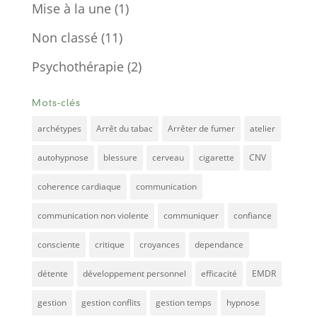
Mise à la une
(1)
Non classé
(11)
Psychothérapie
(2)
Mots-clés
archétypes
Arrêt du tabac
Arrêter de fumer
atelier
autohypnose
blessure
cerveau
cigarette
CNV
coherence cardiaque
communication
communication non violente
communiquer
confiance
consciente
critique
croyances
dependance
détente
développement personnel
efficacité
EMDR
gestion
gestion conflits
gestion temps
hypnose