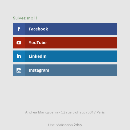
Suivez moi !
Facebook
YouTube
LinkedIn
Instagram
Andréa Manuguerra - 52 rue truffaut 75017 Paris
Une réalisation
2dsp