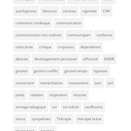
autohypnose
blessure
cerveau
cigarette
CNV
coherence cardiaque
communication
communication non violente
communiquer
confiance
consciente
critique
croyances
dependance
détente
développement personnel
efficacité
EMDR
gestion
gestion conflits
gestion temps
hypnose
inconscient
interprétation
mouvement
oser
pnl
poids
relation
respiration
réussite
sevrage tabagique
soi
soi même
souffrance
stress
symptômes
Thérapie
thérapie brève
triangulaire
émotion