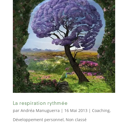
La respiration rythmée
par
Andréa Manuguerra
|
16 Mai 2013
|
Coaching
,
Développement personnel
,
Non classé