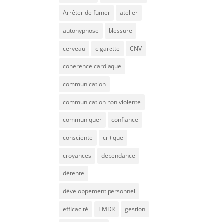
Arrêter de fumer
atelier
autohypnose
blessure
cerveau
cigarette
CNV
coherence cardiaque
communication
communication non violente
communiquer
confiance
consciente
critique
croyances
dependance
détente
développement personnel
efficacité
EMDR
gestion