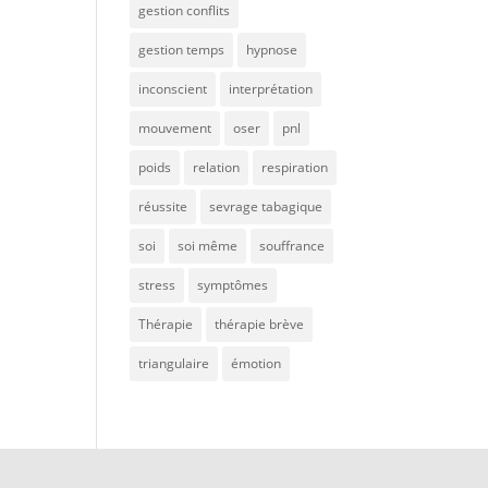
gestion conflits
gestion temps
hypnose
inconscient
interprétation
mouvement
oser
pnl
poids
relation
respiration
réussite
sevrage tabagique
soi
soi même
souffrance
stress
symptômes
Thérapie
thérapie brève
triangulaire
émotion