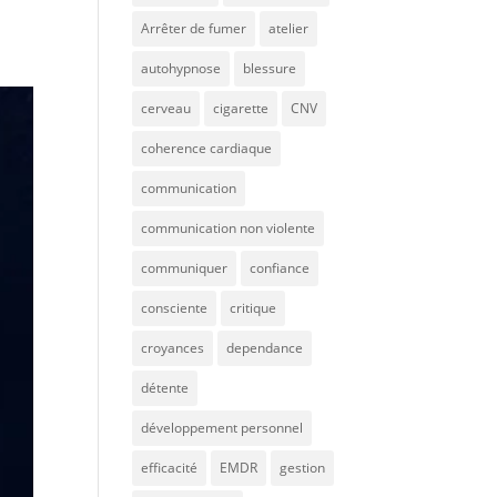
Arrêter de fumer
atelier
autohypnose
blessure
cerveau
cigarette
CNV
coherence cardiaque
communication
communication non violente
communiquer
confiance
consciente
critique
croyances
dependance
détente
développement personnel
efficacité
EMDR
gestion