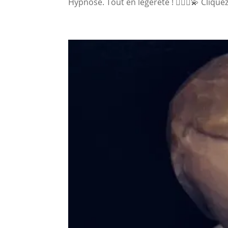
Hypnose. Tout en légèreté ! 🧚🏼‍♀️💫 Cliquez i