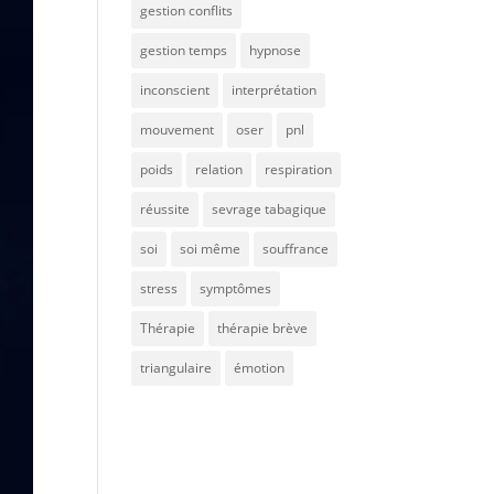
gestion conflits
gestion temps
hypnose
inconscient
interprétation
mouvement
oser
pnl
poids
relation
respiration
réussite
sevrage tabagique
soi
soi même
souffrance
stress
symptômes
Thérapie
thérapie brève
triangulaire
émotion