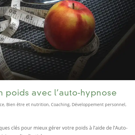
on poids avec l’auto-hypnose
ce
,
Bien être et nutrition
,
Coaching
,
Développement personnel
,
es clés pour mieux gérer votre poids à l’aide de l’Auto-