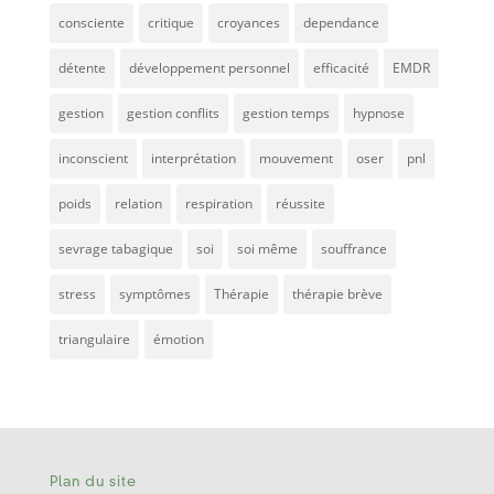
consciente
critique
croyances
dependance
détente
développement personnel
efficacité
EMDR
gestion
gestion conflits
gestion temps
hypnose
inconscient
interprétation
mouvement
oser
pnl
poids
relation
respiration
réussite
sevrage tabagique
soi
soi même
souffrance
stress
symptômes
Thérapie
thérapie brève
triangulaire
émotion
Plan du site