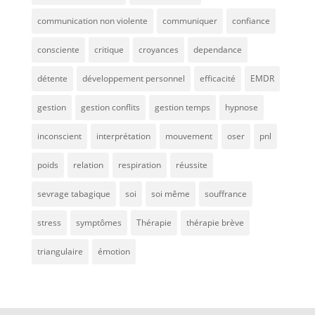
communication non violente
communiquer
confiance
consciente
critique
croyances
dependance
détente
développement personnel
efficacité
EMDR
gestion
gestion conflits
gestion temps
hypnose
inconscient
interprétation
mouvement
oser
pnl
poids
relation
respiration
réussite
sevrage tabagique
soi
soi même
souffrance
stress
symptômes
Thérapie
thérapie brève
triangulaire
émotion