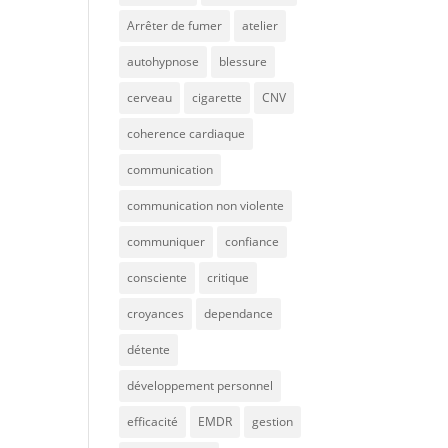
Arrêter de fumer
atelier
autohypnose
blessure
cerveau
cigarette
CNV
coherence cardiaque
communication
communication non violente
communiquer
confiance
consciente
critique
croyances
dependance
détente
développement personnel
efficacité
EMDR
gestion