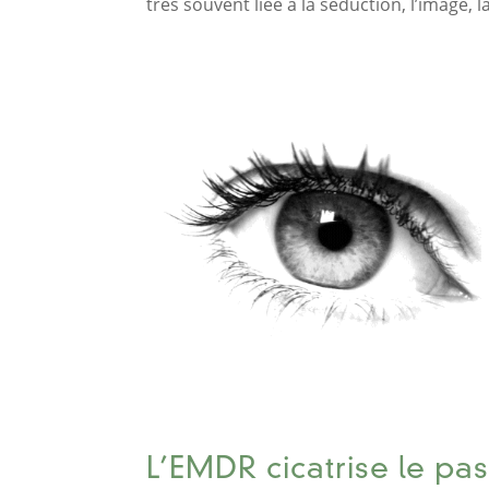
très souvent liée à la séduction, l’image, l
L’EMDR cicatrise le p