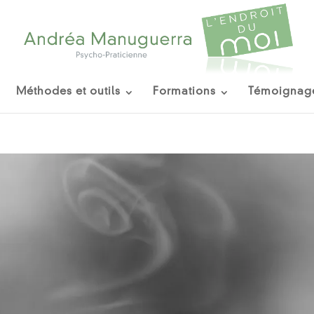
Méthodes et outils
Formations
Témoignag