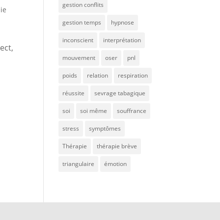
gestion conflits
ie
gestion temps
hypnose
inconscient
interprétation
ect,
mouvement
oser
pnl
poids
relation
respiration
réussite
sevrage tabagique
soi
soi même
souffrance
stress
symptômes
Thérapie
thérapie brève
triangulaire
émotion