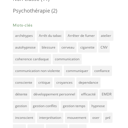
Psychothérapie
(2)
Mots-clés
archétypes
Arrêt du tabac
Arrêter de fumer
atelier
autohypnose
blessure
cerveau
cigarette
CNV
coherence cardiaque
communication
communication non violente
communiquer
confiance
consciente
critique
croyances
dependance
détente
développement personnel
efficacité
EMDR
gestion
gestion conflits
gestion temps
hypnose
inconscient
interprétation
mouvement
oser
pnl