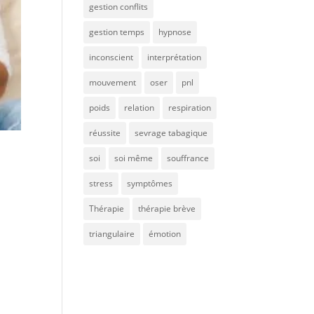
gestion conflits
gestion temps
hypnose
inconscient
interprétation
mouvement
oser
pnl
poids
relation
respiration
réussite
sevrage tabagique
soi
soi même
souffrance
stress
symptômes
Thérapie
thérapie brève
triangulaire
émotion