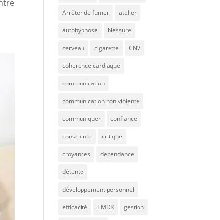
entre
Arrêter de fumer
atelier
autohypnose
blessure
cerveau
cigarette
CNV
coherence cardiaque
communication
communication non violente
communiquer
confiance
consciente
critique
croyances
dependance
détente
développement personnel
efficacité
EMDR
gestion