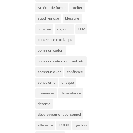
Arrêter de fumer
atelier
autohypnose
blessure
cerveau
cigarette
CNV
coherence cardiaque
communication
communication non violente
communiquer
confiance
consciente
critique
croyances
dependance
détente
développement personnel
efficacité
EMDR
gestion