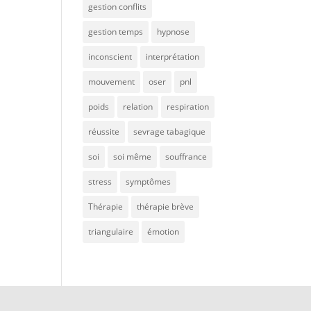
gestion conflits
gestion temps
hypnose
inconscient
interprétation
mouvement
oser
pnl
poids
relation
respiration
réussite
sevrage tabagique
soi
soi même
souffrance
stress
symptômes
Thérapie
thérapie brève
triangulaire
émotion