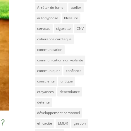
Arrêter de fumer
atelier
autohypnose
blessure
cerveau
cigarette
CNV
coherence cardiaque
communication
communication non violente
communiquer
confiance
consciente
critique
croyances
dependance
détente
développement personnel
 ?
efficacité
EMDR
gestion