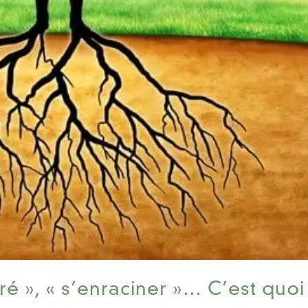
ré », « s’enraciner »… C’est quoi