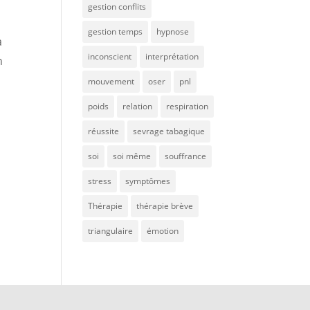
gestion conflits
gestion temps
hypnose
a
inconscient
interprétation
n
mouvement
oser
pnl
poids
relation
respiration
réussite
sevrage tabagique
soi
soi même
souffrance
stress
symptômes
Thérapie
thérapie brève
triangulaire
émotion