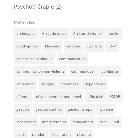
Psychothérapie
(2)
Mots-clés
archétypes
Arrêt du tabac
Arrêter de fumer
atelier
autohypnose
blessure
cerveau
cigarette
CNV
coherence cardiaque
communication
communication non violente
communiquer
confiance
consciente
critique
croyances
dependance
détente
développement personnel
efficacité
EMDR
gestion
gestion conflits
gestion temps
hypnose
inconscient
interprétation
mouvement
oser
pnl
poids
relation
respiration
réussite