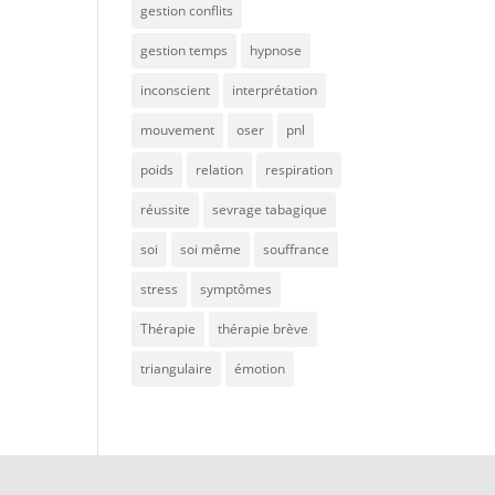
gestion conflits
gestion temps
hypnose
inconscient
interprétation
mouvement
oser
pnl
poids
relation
respiration
réussite
sevrage tabagique
soi
soi même
souffrance
stress
symptômes
Thérapie
thérapie brève
triangulaire
émotion