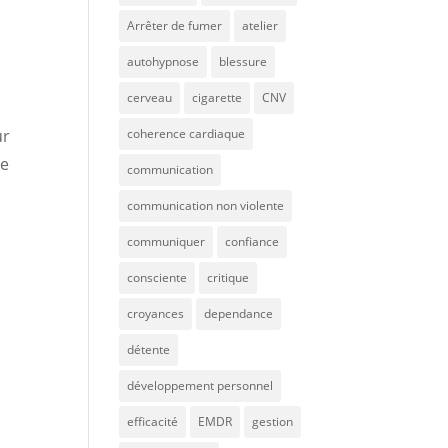
Arrêter de fumer
atelier
autohypnose
blessure
cerveau
cigarette
CNV
ur
coherence cardiaque
ue
communication
communication non violente
communiquer
confiance
consciente
critique
croyances
dependance
détente
développement personnel
efficacité
EMDR
gestion