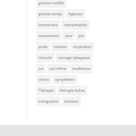
gestion conflits
gestion temps
hypnose
inconscient
interprétation
mouvement
oser
pnl
poids
relation
respiration
réussite
sevrage tabagique
soi
soi même
souffrance
stress
symptômes
Thérapie
thérapie brève
triangulaire
émotion