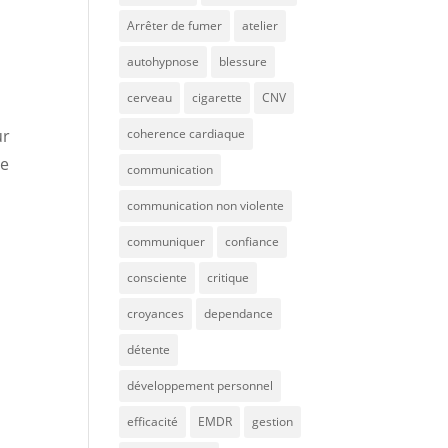
Arrêter de fumer
atelier
autohypnose
blessure
cerveau
cigarette
CNV
ur
coherence cardiaque
ue
communication
communication non violente
communiquer
confiance
consciente
critique
croyances
dependance
détente
développement personnel
efficacité
EMDR
gestion