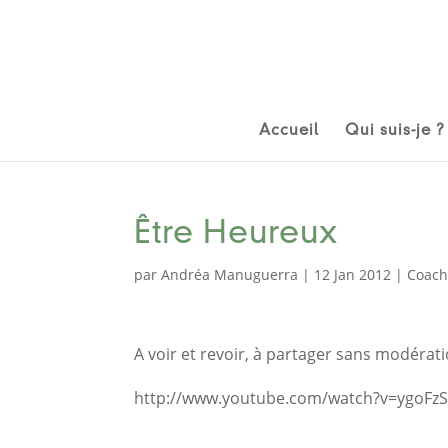
Accueil
Qui suis-je ?
Être Heureux
par
Andréa Manuguerra
|
12 Jan 2012
|
Coach
A voir et revoir, à partager sans modérati
http://www.youtube.com/watch?v=ygoFz