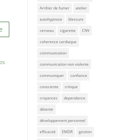
Arrêter de fumer
atelier
autohypnose
blessure
cerveau
cigarette
CNV
coherence cardiaque
communication
vos
communication non violente
communiquer
confiance
consciente
critique
croyances
dependance
détente
développement personnel
efficacité
EMDR
gestion