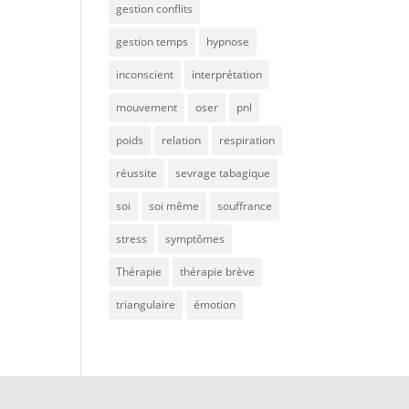
gestion conflits
gestion temps
hypnose
inconscient
interprétation
mouvement
oser
pnl
poids
relation
respiration
réussite
sevrage tabagique
soi
soi même
souffrance
stress
symptômes
Thérapie
thérapie brève
triangulaire
émotion