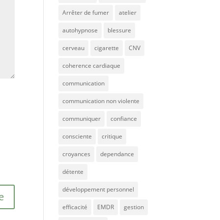
Arrêter de fumer
atelier
autohypnose
blessure
cerveau
cigarette
CNV
coherence cardiaque
communication
communication non violente
communiquer
confiance
consciente
critique
croyances
dependance
détente
développement personnel
efficacité
EMDR
gestion