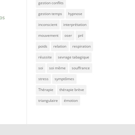
gestion conflits
gestion temps
hypnose
vos
inconscient
interprétation
mouvement
oser
pnl
poids
relation
respiration
réussite
sevrage tabagique
soi
soi même
souffrance
stress
symptômes
Thérapie
thérapie brève
triangulaire
émotion