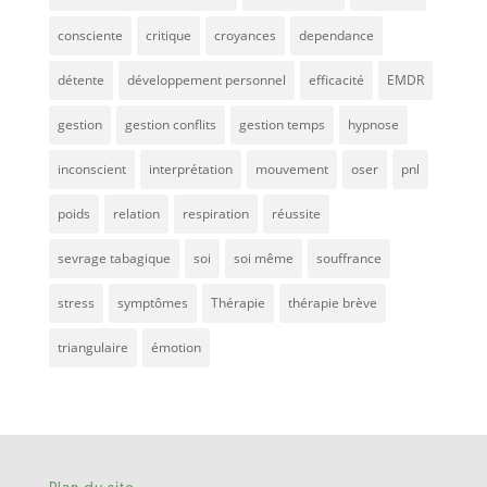
consciente
critique
croyances
dependance
détente
développement personnel
efficacité
EMDR
gestion
gestion conflits
gestion temps
hypnose
inconscient
interprétation
mouvement
oser
pnl
poids
relation
respiration
réussite
sevrage tabagique
soi
soi même
souffrance
stress
symptômes
Thérapie
thérapie brève
triangulaire
émotion