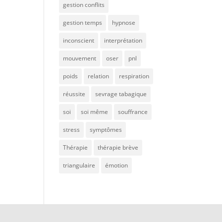
gestion conflits
gestion temps
hypnose
inconscient
interprétation
mouvement
oser
pnl
poids
relation
respiration
réussite
sevrage tabagique
soi
soi même
souffrance
stress
symptômes
Thérapie
thérapie brève
triangulaire
émotion