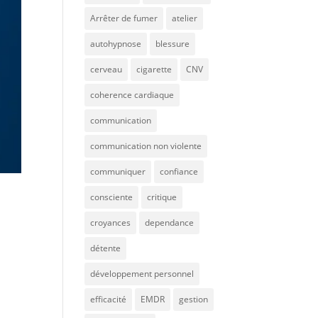
Arrêter de fumer
atelier
autohypnose
blessure
cerveau
cigarette
CNV
coherence cardiaque
communication
communication non violente
communiquer
confiance
consciente
critique
croyances
dependance
détente
développement personnel
efficacité
EMDR
gestion