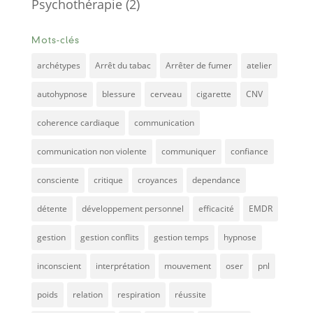
Psychothérapie
(2)
Mots-clés
archétypes
Arrêt du tabac
Arrêter de fumer
atelier
autohypnose
blessure
cerveau
cigarette
CNV
coherence cardiaque
communication
communication non violente
communiquer
confiance
consciente
critique
croyances
dependance
détente
développement personnel
efficacité
EMDR
gestion
gestion conflits
gestion temps
hypnose
inconscient
interprétation
mouvement
oser
pnl
poids
relation
respiration
réussite