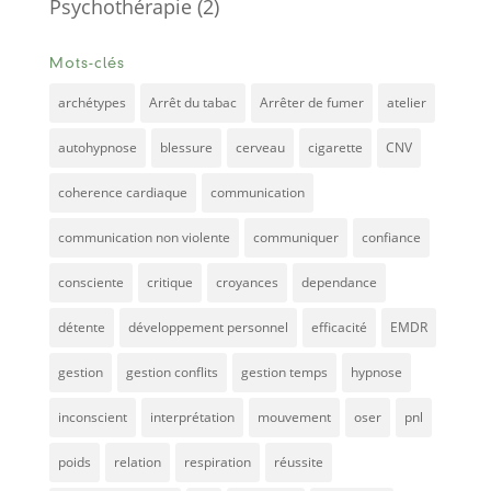
Psychothérapie
(2)
Mots-clés
archétypes
Arrêt du tabac
Arrêter de fumer
atelier
autohypnose
blessure
cerveau
cigarette
CNV
coherence cardiaque
communication
communication non violente
communiquer
confiance
consciente
critique
croyances
dependance
détente
développement personnel
efficacité
EMDR
gestion
gestion conflits
gestion temps
hypnose
inconscient
interprétation
mouvement
oser
pnl
poids
relation
respiration
réussite