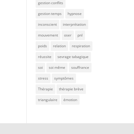
gestion conflits
gestion temps
hypnose
inconscient
interprétation
mouvement
oser
pnl
poids
relation
respiration
réussite
sevrage tabagique
soi
soi même
souffrance
stress
symptômes
Thérapie
thérapie brève
triangulaire
émotion