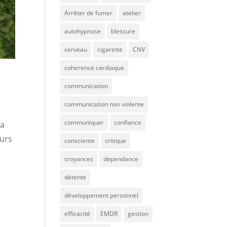
Arrêter de fumer
atelier
autohypnose
blessure
cerveau
cigarette
CNV
coherence cardiaque
communication
communication non violente
communiquer
confiance
la
eurs
consciente
critique
croyances
dependance
détente
développement personnel
efficacité
EMDR
gestion