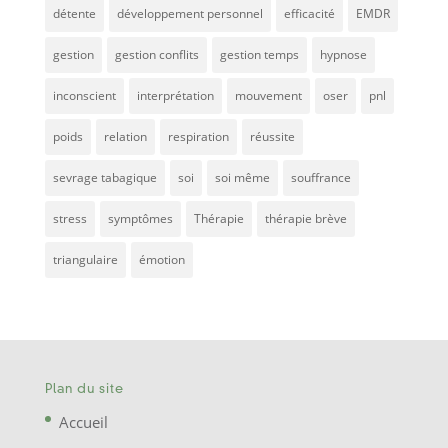
détente
développement personnel
efficacité
EMDR
gestion
gestion conflits
gestion temps
hypnose
inconscient
interprétation
mouvement
oser
pnl
poids
relation
respiration
réussite
sevrage tabagique
soi
soi même
souffrance
stress
symptômes
Thérapie
thérapie brève
triangulaire
émotion
Plan du site
Accueil