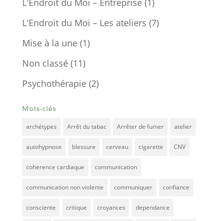
L'Endroit du Moi – Entreprise
(1)
L'Endroit du Moi – Les ateliers
(7)
Mise à la une
(1)
Non classé
(11)
Psychothérapie
(2)
Mots-clés
archétypes
Arrêt du tabac
Arrêter de fumer
atelier
autohypnose
blessure
cerveau
cigarette
CNV
coherence cardiaque
communication
communication non violente
communiquer
confiance
consciente
critique
croyances
dependance