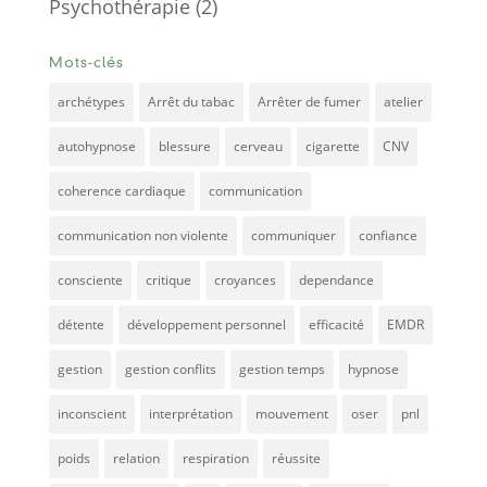
Psychothérapie
(2)
Mots-clés
archétypes
Arrêt du tabac
Arrêter de fumer
atelier
autohypnose
blessure
cerveau
cigarette
CNV
coherence cardiaque
communication
communication non violente
communiquer
confiance
consciente
critique
croyances
dependance
détente
développement personnel
efficacité
EMDR
gestion
gestion conflits
gestion temps
hypnose
inconscient
interprétation
mouvement
oser
pnl
poids
relation
respiration
réussite