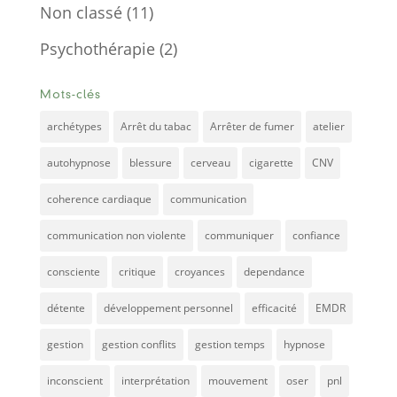
Non classé
(11)
Psychothérapie
(2)
Mots-clés
archétypes
Arrêt du tabac
Arrêter de fumer
atelier
autohypnose
blessure
cerveau
cigarette
CNV
coherence cardiaque
communication
communication non violente
communiquer
confiance
consciente
critique
croyances
dependance
détente
développement personnel
efficacité
EMDR
gestion
gestion conflits
gestion temps
hypnose
inconscient
interprétation
mouvement
oser
pnl